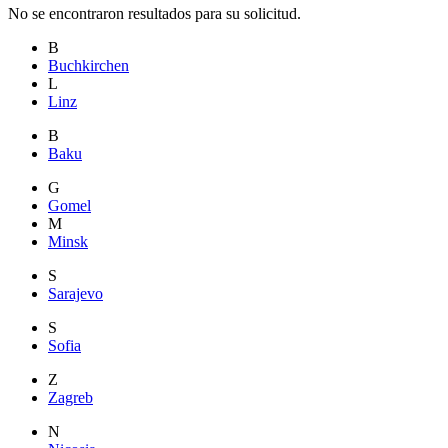
No se encontraron resultados para su solicitud.
B
Buchkirchen
L
Linz
B
Baku
G
Gomel
M
Minsk
S
Sarajevo
S
Sofia
Z
Zagreb
N