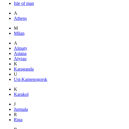
Isle of man
A
Athens
M
Milan
A
Almaty
Astana
Atyrau
K
Karaganda
U
Ust-Kamenogorsk
K
Karakol
J
Jurmala
R
Riga