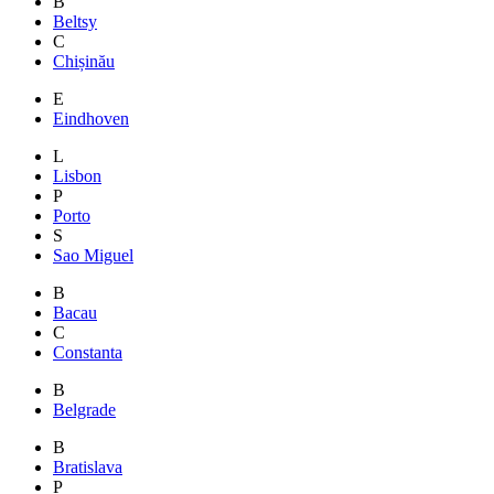
B
Beltsy
C
Chișinău
E
Eindhoven
L
Lisbon
P
Porto
S
Sao Miguel
B
Bacau
C
Constanta
B
Belgrade
B
Bratislava
P