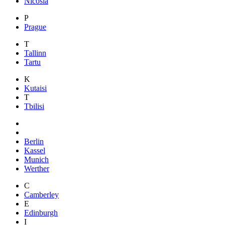
Nicosia
P
Prague
T
Tallinn
Tartu
K
Kutaisi
T
Tbilisi
Berlin
Kassel
Munich
Werther
C
Camberley
E
Edinburgh
I