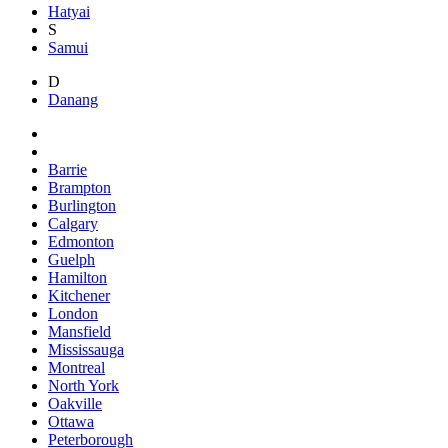
Hatyai
S
Samui
D
Danang
Barrie
Brampton
Burlington
Calgary
Edmonton
Guelph
Hamilton
Kitchener
London
Mansfield
Mississauga
Montreal
North York
Oakville
Ottawa
Peterborough