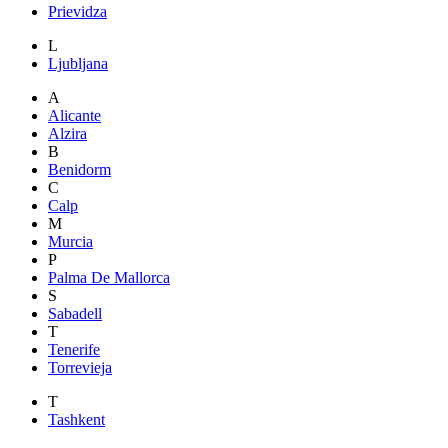
Prievidza
L
Ljubljana
A
Alicante
Alzira
B
Benidorm
C
Calp
M
Murcia
P
Palma De Mallorca
S
Sabadell
T
Tenerife
Torrevieja
T
Tashkent