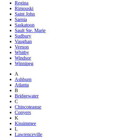
Regina
Rimouski
Saint John
Sarnia
Saskatoon
Sault Ste. Marie
Sudbury
Vaughan
Vernon
Whitby
Windsor
Winnipeg
A
Ashburn
Atlanta
B
Bridgewater
C
Chincoteague
Conyers
K
Kissimmee
L
Lawrenceville