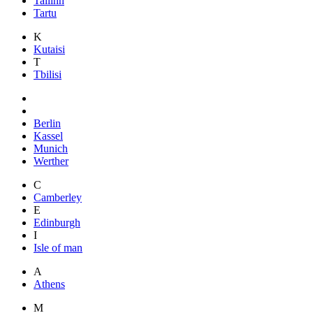
Tallinn
Tartu
K
Kutaisi
T
Tbilisi
Berlin
Kassel
Munich
Werther
C
Camberley
E
Edinburgh
I
Isle of man
A
Athens
M