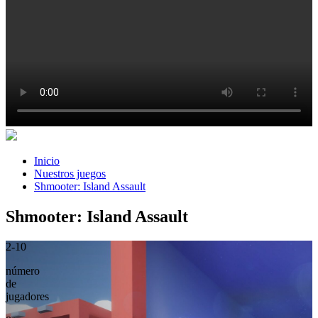
Inicio
Nuestros juegos
Shmooter: Island Assault
Shmooter: Island Assault
2-10
número
de
jugadores