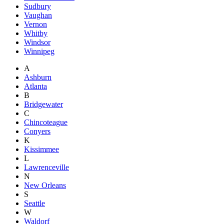
Sudbury
Vaughan
Vernon
Whitby
Windsor
Winnipeg
A
Ashburn
Atlanta
B
Bridgewater
C
Chincoteague
Conyers
K
Kissimmee
L
Lawrenceville
N
New Orleans
S
Seattle
W
Waldorf