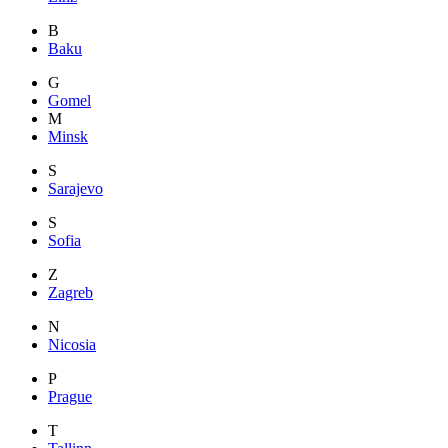
B
Baku
G
Gomel
M
Minsk
S
Sarajevo
S
Sofia
Z
Zagreb
N
Nicosia
P
Prague
T