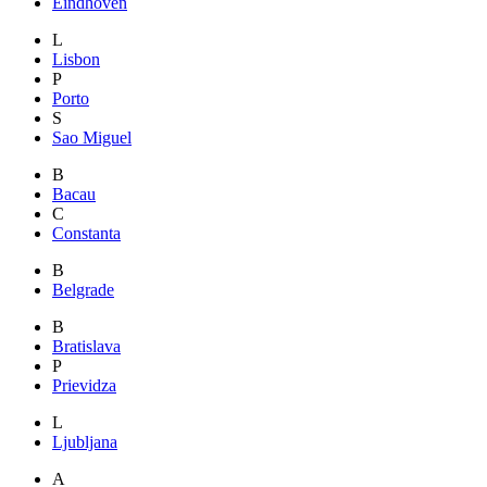
Eindhoven
L
Lisbon
P
Porto
S
Sao Miguel
B
Bacau
C
Constanta
B
Belgrade
B
Bratislava
P
Prievidza
L
Ljubljana
A