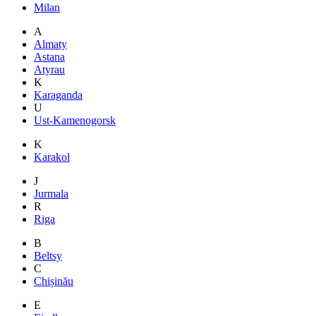
Milan
A
Almaty
Astana
Atyrau
K
Karaganda
U
Ust-Kamenogorsk
K
Karakol
J
Jurmala
R
Riga
B
Beltsy
C
Chișinău
E