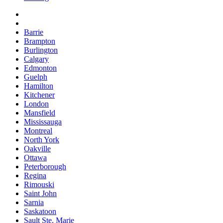
Barrie
Brampton
Burlington
Calgary
Edmonton
Guelph
Hamilton
Kitchener
London
Mansfield
Mississauga
Montreal
North York
Oakville
Ottawa
Peterborough
Regina
Rimouski
Saint John
Sarnia
Saskatoon
Sault Ste. Marie