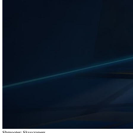
Shmooter: Skyscrapers