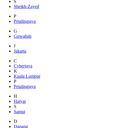
S
Sheikh-Zayed
P
Petalingjaya
G
Guwahati
J
Jakarta
C
Cyberjaya
K
Kuala Lumpur
P
Petalingjaya
H
Hatyai
S
Samui
D
Danang