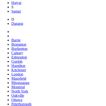
Hatyai
S
Samui
D
Danang
Barrie
Brampton
Burlington
Calgary
Edmonton
Guelph
Hamilton
Kitchener
London
Mansfield
Mississauga
Montreal
North York
Oakville
Ottawa
Peterborough