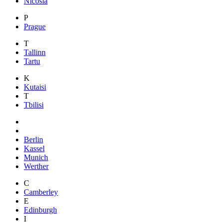
Nicosia
P
Prague
T
Tallinn
Tartu
K
Kutaisi
T
Tbilisi
Berlin
Kassel
Munich
Werther
C
Camberley
E
Edinburgh
I