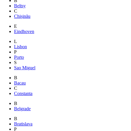
B
Beltsy
C
Chișinău
E
Eindhoven
L
Lisbon
P
Porto
S
Sao Miguel
B
Bacau
C
Constanta
B
Belgrade
B
Bratislava
P