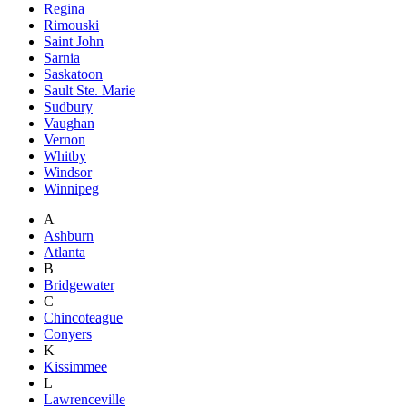
Regina
Rimouski
Saint John
Sarnia
Saskatoon
Sault Ste. Marie
Sudbury
Vaughan
Vernon
Whitby
Windsor
Winnipeg
A
Ashburn
Atlanta
B
Bridgewater
C
Chincoteague
Conyers
K
Kissimmee
L
Lawrenceville