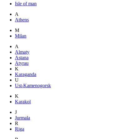
Isle of man
A
Athens
M
Milan
A
Almaty
Astana
Atyrau
K
Karaganda
U
Ust-Kamenogorsk
K
Karakol
J
Jurmala
R
Riga