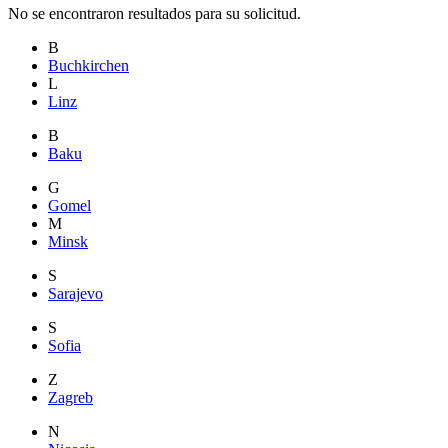
No se encontraron resultados para su solicitud.
B
Buchkirchen
L
Linz
B
Baku
G
Gomel
M
Minsk
S
Sarajevo
S
Sofia
Z
Zagreb
N